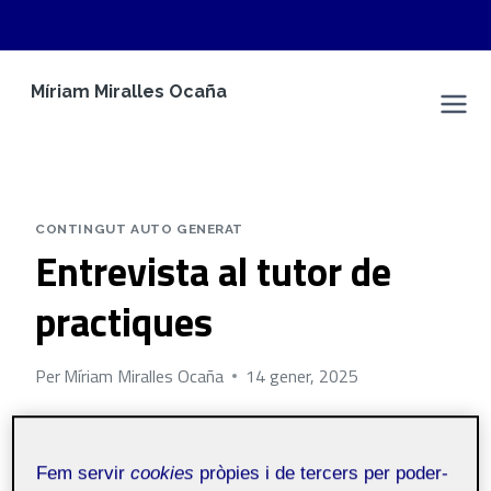
Vés
Míriam Miralles Ocaña
al
Espai Personal
contingut
CONTINGUT AUTO GENERAT
Entrevista al tutor de
practiques
Per
Míriam Miralles Ocaña
14 gener, 2025
PRC Àmbit millora
Públic
Fem servir
cookies
pròpies i de tercers per poder-
de la pràctica