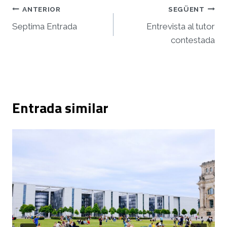
Navegació
ANTERIOR
SEGÜENT
d'entrades
Septima Entrada
Entrevista al tutor
contestada
Entrada similar