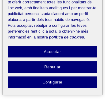
te oferir correctament totes les funcionalitats del
educativa (formal) -
lloc web, amb finalitats analítiques i per mostrar-te
Aula 2
publicitat personalitzada d'acord amb un perfil
elaborat a partir dels teus hàbits de navegació.
ENTREVISTA AL TUTOR DE PRACTIQUES
Pots acceptar, rebutjar o configurar les teves
preferències fent clic a sota, o obtenir-ne més
informació en la nostra
política de cookies.
Acceptar
Rebutjar
Míriam Miralles Ocaña
Configurar